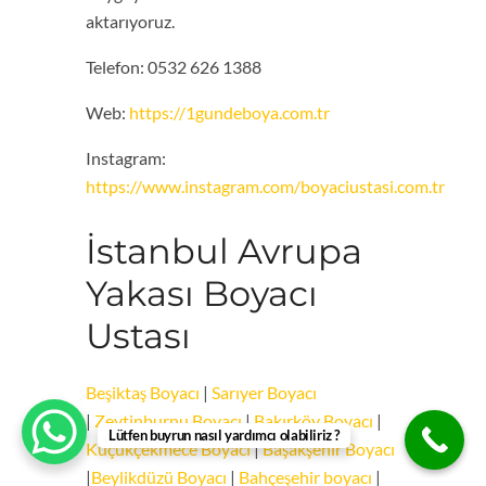
aktarıyoruz.
Telefon: 0532 626 1388
Web:
https://1gundeboya.com.tr
Instagram:
https://www.instagram.com/boyaciustasi.com.tr
İstanbul Avrupa
Yakası Boyacı
Ustası
Beşiktaş Boyacı
|
Sarıyer Boyacı
|
Zeytinburnu Boyacı
|
Bakırköy Boyacı
|
Lütfen buyrun nasıl yardımcı olabiliriz ?
Küçükçekmece Boyacı
|
Başakşehir Boyacı
|
Beylikdüzü Boyacı
|
Bahçeşehir boyacı
|