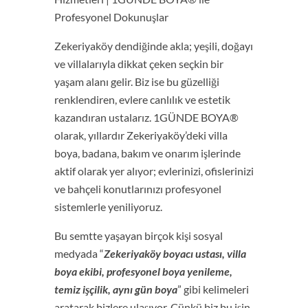
Profesyonel Dokunuşlar
Zekeriyaköy dendiğinde akla; yeşili, doğayı
ve villalarıyla dikkat çeken seçkin bir
yaşam alanı gelir. Biz ise bu güzelliği
renklendiren, evlere canlılık ve estetik
kazandıran ustalarız. 1GÜNDE BOYA®
olarak, yıllardır Zekeriyaköy’deki villa
boya, badana, bakım ve onarım işlerinde
aktif olarak yer alıyor; evlerinizi, ofislerinizi
ve bahçeli konutlarınızı profesyonel
sistemlerle yeniliyoruz.
Bu semtte yaşayan birçok kişi sosyal
medyada “
Zekeriyaköy boyacı ustası, villa
boya ekibi, profesyonel boya yenileme,
temiz işçilik, aynı gün boya
” gibi kelimeleri
aratarak bizlere ulaşıyor. Çünkü biz bu işin