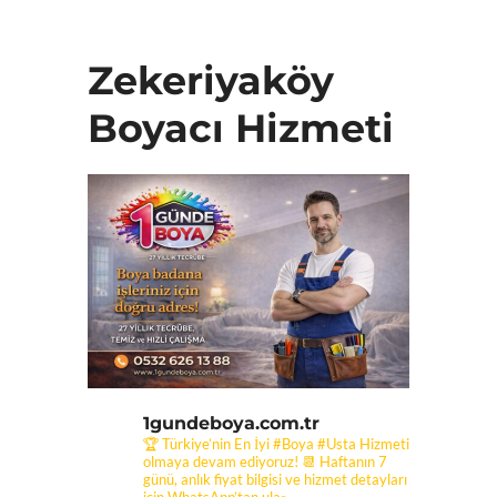
Zekeriyaköy
Boyacı Hizmeti
1gundeboya.com.tr
🏆 Türkiye’nin En İyi #Boya #Usta Hizmeti
olmaya devam ediyoruz! 📆 Haftanın 7
günü, anlık fiyat bilgisi ve hizmet detayları