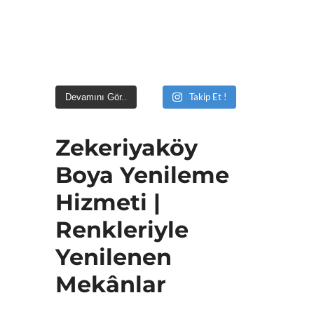
Takip Et !
Devamını Gör..
Zekeriyaköy
Boya Yenileme
Hizmeti |
Renkleriyle
Yenilenen
Mekânlar