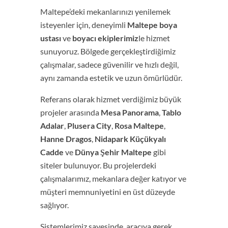
Maltepe’deki mekanlarınızı yenilemek
isteyenler için, deneyimli
Maltepe boya
ustası
ve
boyacı ekiplerimiz
le hizmet
sunuyoruz. Bölgede gerçekleştirdiğimiz
çalışmalar, sadece güvenilir ve hızlı değil,
aynı zamanda estetik ve uzun ömürlüdür.
Referans olarak hizmet verdiğimiz büyük
projeler arasında
Mesa Panorama
,
Tablo
Adalar
,
Plusera City
,
Rosa Maltepe
,
Hanne Dragos
,
Nidapark Küçükyalı
Cadde
ve
Dünya Şehir Maltepe
gibi
siteler bulunuyor. Bu projelerdeki
çalışmalarımız, mekanlara değer katıyor ve
müşteri memnuniyetini en üst düzeyde
sağlıyor.
Sistemlerimiz sayesinde, aracıya gerek