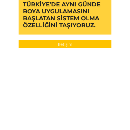
TÜRKIYE’DE AYNI GÜNDE
BOYA UYGULAMASINI
BAŞLATAN SISTEM OLMA
ÖZELLIĞINI TAŞIYORUZ.
İletişim
Türkiye’de Aynı Günde Boya Sistemini
Sektöre Kazandıran Öncü
Ekiplerİstanbul’dan Ankara’ya, İzmir’den
Antalya’ya uzanan hizmet ağımızda; Ege
Bölgesi’nde Muğla ve Bodrum, Akdeniz’de
Mersin hattı başta olmak üzere birçok