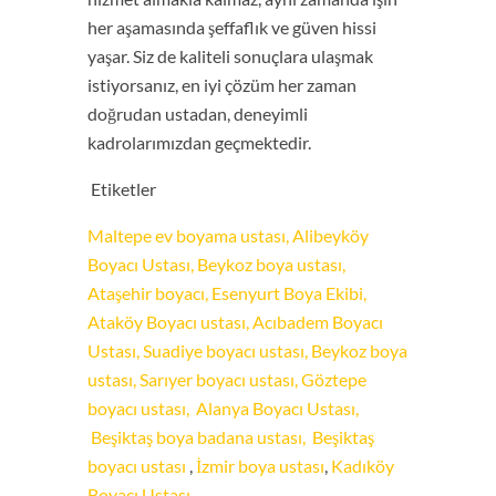
her aşamasında şeffaflık ve güven hissi
yaşar. Siz de kaliteli sonuçlara ulaşmak
istiyorsanız, en iyi çözüm her zaman
doğrudan ustadan, deneyimli
kadrolarımızdan geçmektedir.
️ Etiketler
Maltepe ev boyama ustası,
Alibeyköy
Boyacı Ustası,
Beykoz boya ustası,
Ataşehir boyacı,
Esenyurt Boya Ekibi,
Ataköy Boyacı ustası,
Acıbadem Boyacı
Ustası,
Suadiye boyacı ustası,
Beykoz boya
ustası,
Sarıyer boyacı ustası,
Göztepe
boyacı ustası,
Alanya Boyacı Ustası,
Beşiktaş boya badana ustası,
Beşiktaş
boyacı ustası
,
İzmir boya ustası
,
Kadıköy
Boyacı Ustası,