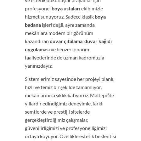
ve estetik dokunuşlar arayanlar için
profesyonel
boya ustaları
ekibimizle
hizmet sunuyoruz. Sadece klasik
boya
badana
işleri değil, aynı zamanda
mekânlara modern bir görünüm
kazandıran
duvar çıtalama
,
duvar kağıdı
uygulaması
ve benzeri onarım
faaliyetlerinde de uzman kadromuzla
yanınızdayız.
Sistemlerimiz sayesinde her projeyi planlı,
hızlı ve temiz bir şekilde tamamlıyor,
mekânlarınıza şıklık katıyoruz. Maltepe’de
yıllardır edindiğimiz deneyimle, farklı
semtlerde ve prestijli sitelerde
gerçekleştirdiğimiz çalışmalar,
güvenilirliğimizi ve profesyonelliğimizi
ortaya koyuyor. Özellikle estetik beklentisi