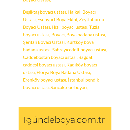
Beşiktaş boyacı ustası
,
Halkalı Boyacı
Ustası,
Esenyurt Boya Ekibi,
Zeytinburnu
Boyacı Ustası,
Hızlı boyacı ustası,
Tuzla
boyacı ustası,
Boyacı,
Boya badana ustası,
Şerifali Boyacı Ustası,
Kurtköy boya
badana ustası,
Sahrayıceddit boyacı ustası,
Caddebostan boyacı ustası,
Bağdat
caddesi boyacı ustası,
Kadıköy boyacı
ustası,
Florya Boya Badana Ustası,
Erenköy boyacı ustası,
İstanbul pendik
boyacı ustası,
Sancaktepe boyacı,
1gündeboya.com.tr