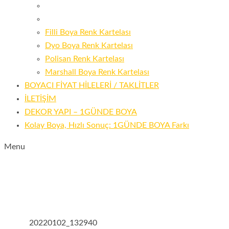
Filli Boya Renk Kartelası
Dyo Boya Renk Kartelası
Polisan Renk Kartelası
Marshall Boya Renk Kartelası
BOYACI FİYAT HİLELERİ / TAKLİTLER
İLETİŞİM
DEKOR YAPI – 1GÜNDE BOYA
Kolay Boya, Hızlı Sonuç: 1GÜNDE BOYA Farkı
Menu
20220102_132940
ANA SAYFA
BOYACI USTASI – 1GÜNDE
20220102_132940
BOYA®