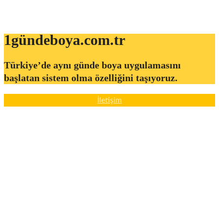
1gündeboya.com.tr
Türkiye’de aynı günde boya uygulamasını
başlatan sistem olma özelliğini taşıyoruz.
İletişim
Türkiye’de Aynı Günde Boya Sistemini Sektöre Kazandıran
Öncü Ekiplerİstanbul’dan Ankara’ya, İzmir’den Antalya’ya
uzanan hizmet ağımızda; Ege Bölgesi’nde Muğla ve Bodrum,
Akdeniz’de Mersin hattı başta olmak üzere birçok bölgede
aynı günde boya anlayışını sahada uyguluyoruz.1GÜNDE
BOYA ® sistemiyle aracıya ihtiyaç duymadan, tüm boya