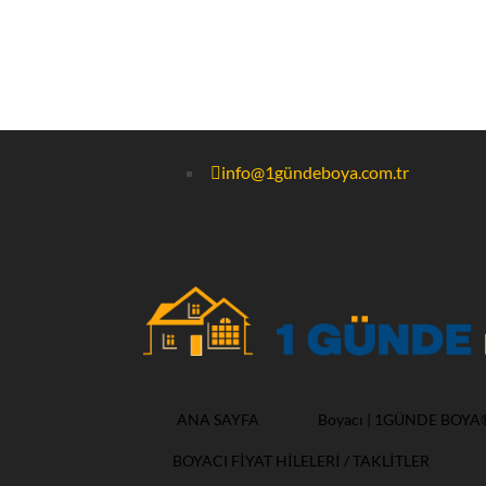
info@1gündeboya.com.tr
ANA SAYFA
Boyacı | 1GÜNDE BOYA
BOYACI FİYAT HİLELERİ / TAKLİTLER