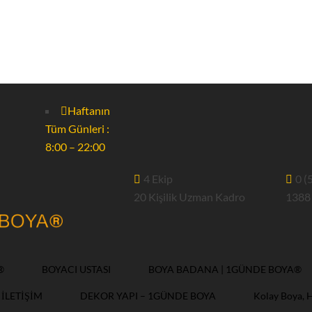
Haftanın
Tüm Günleri :
8:00 – 22:00
4 Ekip
0 (
20 Kişilik Uzman Kadro
1388
®
BOYACI USTASI
BOYA BADANA | 1GÜNDE BOYA®
İLETİŞİM
DEKOR YAPI – 1GÜNDE BOYA
Kolay Boya, 