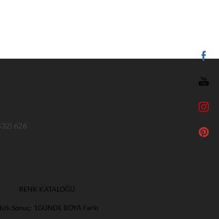
532) 626
RENK KATALOĞU
Hızlı Sonuç: 1GÜNDE BOYA Farkı