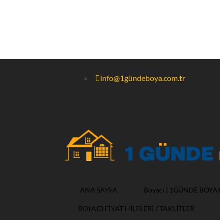
info@1gündeboya.com.tr
ANA SAYFA
Boyacı | 1GÜNDE BOYA
BOYACI FİYAT HİLELERİ / TAKLİTLER