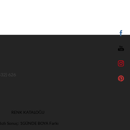
532) 626
RENK KATALOĞU
Hızlı Sonuç: 1GÜNDE BOYA Farkı