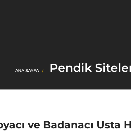
Pendik Sitele
ANA SAYFA
oyacı ve Badanacı Usta H