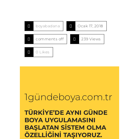
boyabadana
Ocak 17, 2018
comments off
239 Views
0
Likes
1gündeboya.com.tr
TÜRKIYE’DE AYNI GÜNDE
BOYA UYGULAMASINI
BAŞLATAN SISTEM OLMA
ÖZELLIĞINI TAŞIYORUZ.