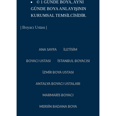
© 1 GÜNDE BOYA, AYNI
GÜNDE BOYA ANLAYIŞININ
KURUMSAL TEMSİLCİSİDİR.
|
Boyacı Ustası
|
ANA SAYFA
İLETISIM
BOYACI USTASI
İSTANBUL BOYACISI
İZMIR BOYA USTASI
ANTALYA BOYACI USTALARI
MARMARIS BOYACI
MERSIN BADANA BOYA