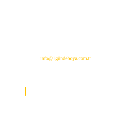
ekiplerimizle yürütülen süreç; net
iletişim, kontrollü uygulama ve
zamanında teslim avantajı sağlar.
Mekanınızı aynı gün içinde
yenilemek için bizimle iletişime geçin.
0 (532) 626 1388
info@1gündeboya.com.tr
İLETIŞIM FORMU
İletişim formu bulunamadı.
Hata: