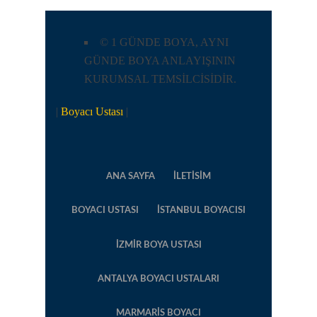
© 1 GÜNDE BOYA, AYNI
GÜNDE BOYA ANLAYIŞININ
KURUMSAL TEMSİLCİSİDİR.
|
Boyacı Ustası
|
ANA SAYFA
İLETISIM
BOYACI USTASI
İSTANBUL BOYACISI
İZMIR BOYA USTASI
ANTALYA BOYACI USTALARI
MARMARIS BOYACI