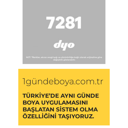
1gündeboya.com.tr
TÜRKIYE’DE AYNI GÜNDE
BOYA UYGULAMASINI
BAŞLATAN SISTEM OLMA
ÖZELLIĞINI TAŞIYORUZ.