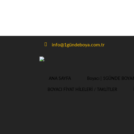
info@1gündeboya.com.tr
ANA SAYFA
Boyacı | 1GÜNDE BOYA
BOYACI FİYAT HİLELERİ / TAKLİTLER