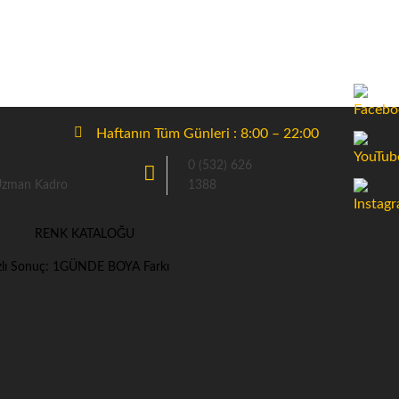
Haftanın Tüm Günleri : 8:00 – 22:00
0 (532) 626
 Uzman Kadro
1388
RENK KATALOĞU
ızlı Sonuç: 1GÜNDE BOYA Farkı