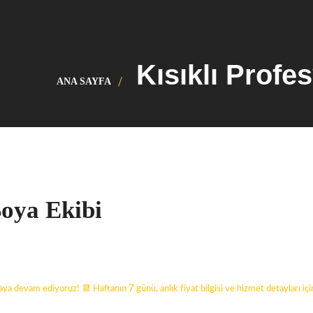
Kısıklı Profe
ANA SAYFA
Boya Ekibi
a devam ediyoruz! 📆 Haftanın 7 günü, anlık fiyat bilgisi ve hizmet detayları iç