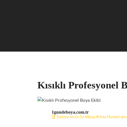
Kısıklı Profesyonel 
1gundeboya.com.tr
🏆 Türkiye’nin En İyi #Boya #Usta Hizmeti olmay