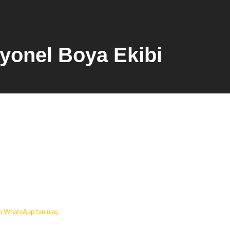
syonel Boya Ekibi
in WhatsApp’tan ulaş.