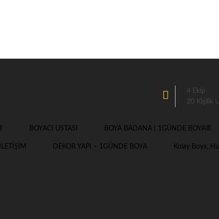
4 Ekip
20 Kişilik
®
BOYACI USTASI
BOYA BADANA | 1GÜNDE BOYA®
İLETİŞİM
DEKOR YAPI – 1GÜNDE BOYA
Kolay Boya, H