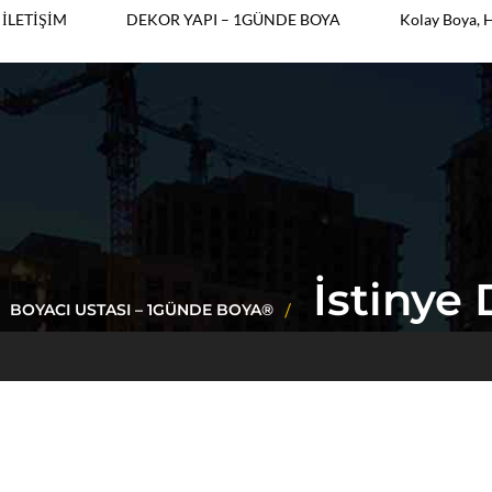
İLETİŞİM
DEKOR YAPI – 1GÜNDE BOYA
Kolay Boya, 
İstinye 
BOYACI USTASI – 1GÜNDE BOYA®