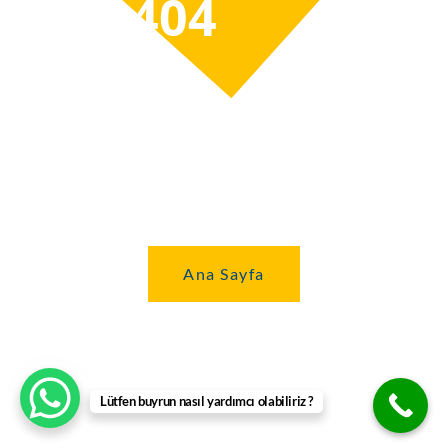
404
PAGE NOT
FOUND
It seems you've venured too far.
Ana Sayfa
Ana Sayfa
Lütfen buyrun nasıl yardımcı olabiliriz ?