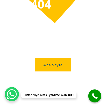
404
PAGE NOT
FOUND
It seems you've venured too far.
Ana Sayfa
Ana Sayfa
Lütfen buyrun nasıl yardımcı olabiliriz ?